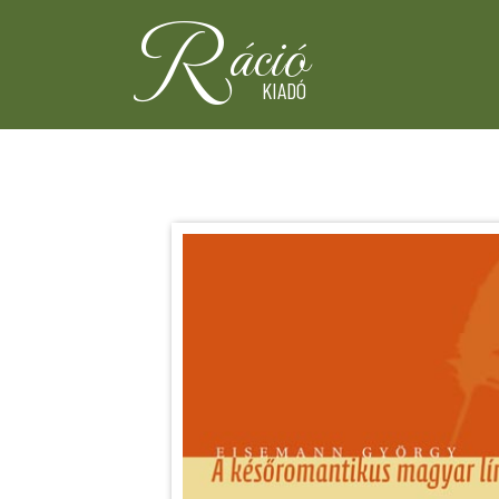
R
áció
KIADÓ