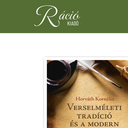
R
áció
KIADÓ