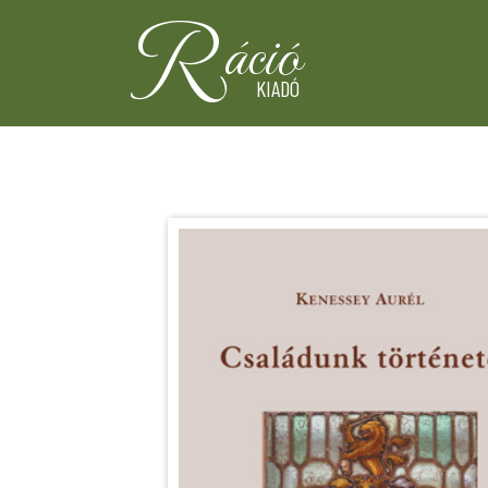
R
áció
KIADÓ