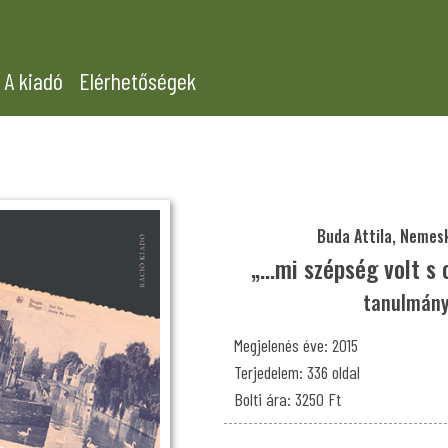
A kiadó
Elérhetőségek
Buda Attila, Nemesk
„…mi szépség volt s c
tanulmány
Megjelenés éve: 2015
Terjedelem: 336 oldal
Bolti ára: 3250 Ft