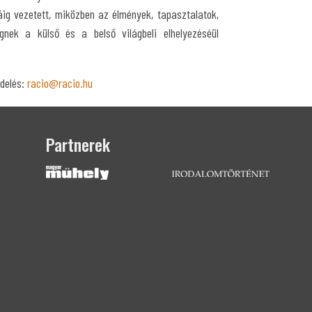
ig vezetett, miközben az élmények, tapasztalatok,
égnek a külső és a belső világbeli elhelyezéséül
delés:
racio@racio.hu
Partnerek