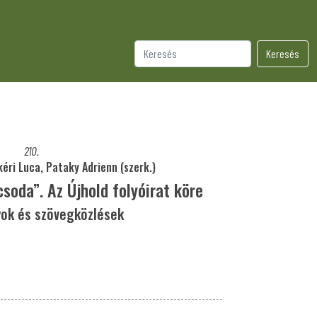
Keresés
210.
éri Luca, Pataky Adrienn (szerk.)
soda”. Az Újhold folyóirat köre
ok és szövegközlések