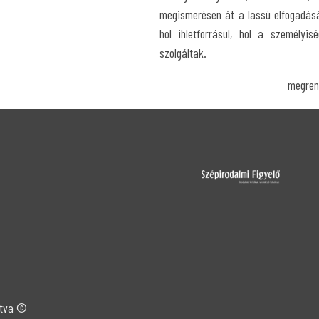
megismerésen át a lassú elfogadásá
hol ihletforrásul, hol a személyis
szolgáltak.
megren
artva ©