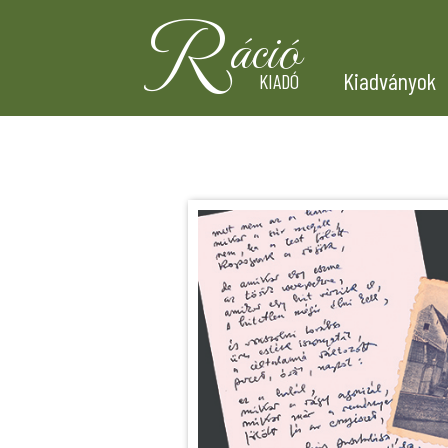
R
áció
Kiadványok
KIADÓ