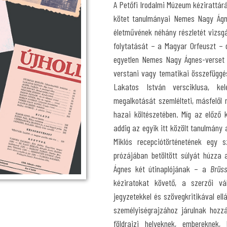
A Petőfi Irodalmi Múzeum kézirattár
kötet tanulmányai Nemes Nagy Ágne
életművének néhány részletét vizsgá
folytatását – a Magyar Orfeuszt – 
egyetlen Nemes Nagy Ágnes-verset 
verstani vagy tematikai összefüggés
Lakatos István versciklusa, kel
megalkotását szemlélteti, másfelől 
hazai költészetében. Míg az előző k
addig az egyik itt közölt tanulmány 
Miklós recepciótörténetének egy 
prózájában betöltött súlyát húzz
Ágnes két útinaplójának – a
Brüss
kéziratokat követő, a szerzői vá
jegyzetekkel és szövegkritikával ellát
személyiségrajzához járulnak hozzá
földrajzi helyeknek, embereknek,