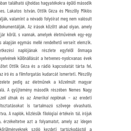
ában található újholdas hagyatékokra épülő második
s, Lakatos István, Ottlik Géza és Mészöly Miklós
lják, valamint a névadó folyóirat meg nem valósult
dokumentálják. Az írások között akad olyan, amely
jár körül, s vannak, amelyek életművének egy-egy
 alapján egymás mellé rendelhető verseit elemzik.
etkezési naplójának részlete egyfelől önmaga
nyelvének különállását a hetvenes-nyolcvanas évek
ötet Ottlik Géza és a rádió kapcsolatát tárta fel,
az író és a filmforgatás kudarcát ismerteti. Mészöly
szelete pedig az életműnek a közelmúlt magyar
a alá. A gyűjtemény második részében Nemes Nagy
zeli út
nak és az
Amerikai napló
nak – az eredeti
ltoztatásokat is tartalmazó szövege olvasható,
va. A naplók, közlésük filológiai értékein túl, írójuk
, érzékeltetve azt a folyamatot, amely az idegen
 körülményeknek szóló kezdeti tartózkodástól a