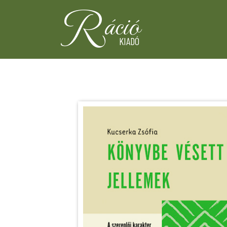
R
áció
KIADÓ