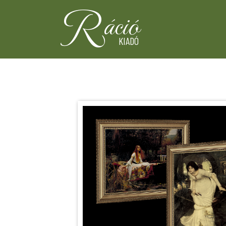
R
áció
KIADÓ