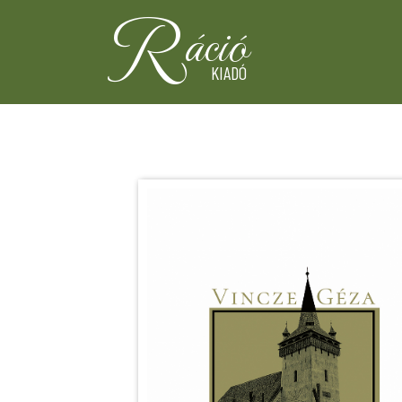
R
áció
KIADÓ