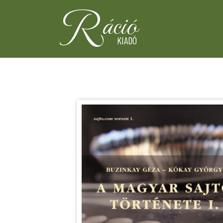
R
áció
KIADÓ