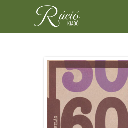
R
áció
KIADÓ